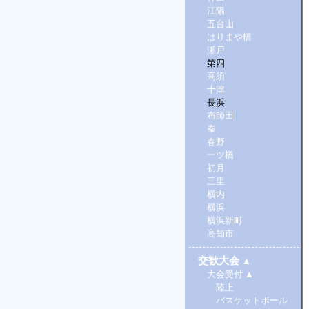
江陽
五台山
はりまや橋
瀬戸
第四
高須
十津
長浜
布師田
秦
春野
一ツ橋
初月
三里
横内
横浜
横浜新町
高知市
交歓大会
▲
大会受付
▲
陸上
バスケットボール