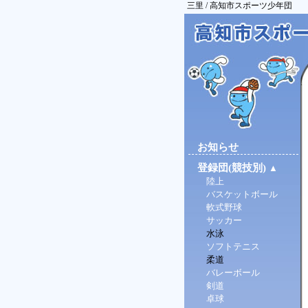
三里 / 高知市スポーツ少年団
お知らせ
登録団(競技別)
▲
陸上
バスケットボール
軟式野球
サッカー
水泳
ソフトテニス
柔道
バレーボール
剣道
卓球