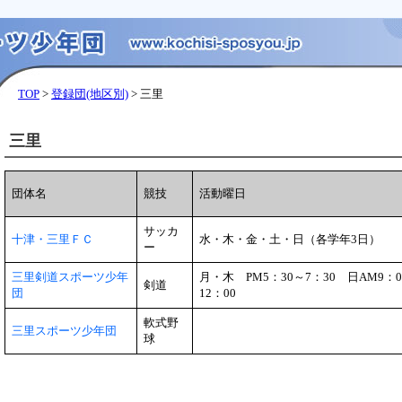
TOP
>
登録団(地区別)
> 三里
三里
団体名
競技
活動曜日
サッカ
十津・三里ＦＣ
水・木・金・土・日（各学年3日）
ー
三里剣道スポーツ少年
月・木 PM5：30～7：30 日AM9：0
剣道
団
12：00
軟式野
三里スポーツ少年団
球