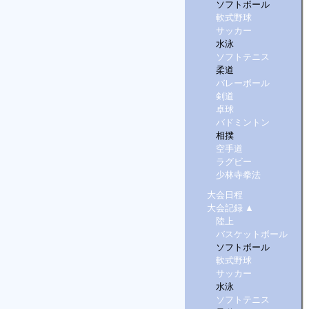
ソフトボール
軟式野球
サッカー
水泳
ソフトテニス
柔道
バレーボール
剣道
卓球
バドミントン
相撲
空手道
ラグビー
少林寺拳法
大会日程
大会記録
▲
陸上
バスケットボール
ソフトボール
軟式野球
サッカー
水泳
ソフトテニス