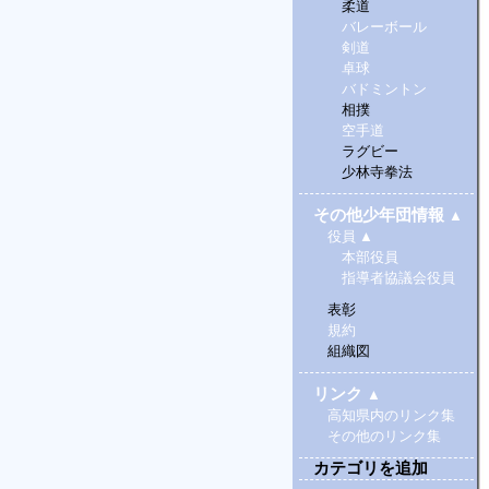
柔道
バレーボール
剣道
卓球
バドミントン
相撲
空手道
ラグビー
少林寺拳法
その他少年団情報
▲
役員
▲
本部役員
指導者協議会役員
表彰
規約
組織図
リンク
▲
高知県内のリンク集
その他のリンク集
カテゴリを追加