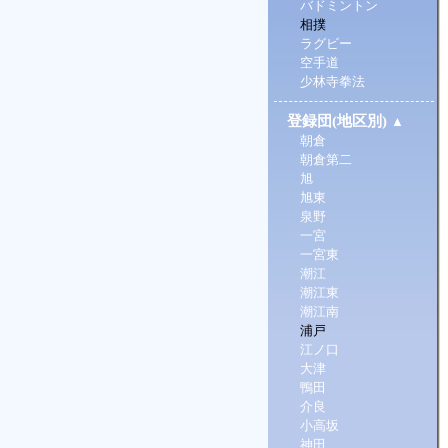
バドミントン
相撲
ラグビー
空手道
少林寺拳法
登録団(地区別)
▲
朝倉
朝倉第二
旭
旭東
泉野
一宮
一宮東
潮江
潮江東
潮江南
浦戸
江ノ口
大津
鴨田
介良
小高坂
神田