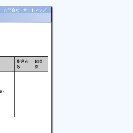
お問合せ
サイトマップ
指導者
団員
数
数
0～